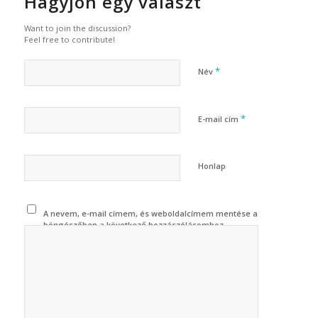
Hagyjon egy választ
Want to join the discussion?
Feel free to contribute!
*
Név
*
E-mail cím
Honlap
A nevem, e-mail címem, és weboldalcímem mentése a
böngészőben a következő hozzászólásomhoz.