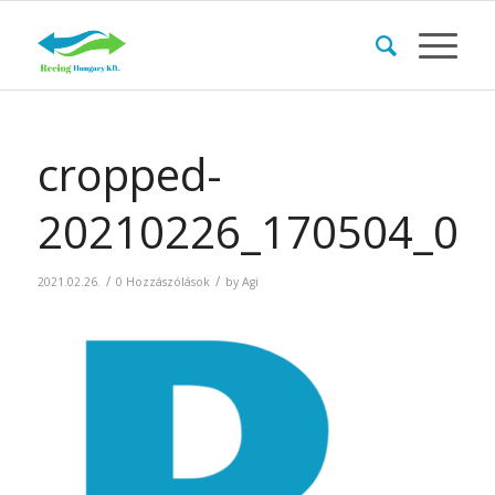
cropped-
20210226_170504_00
/
/
2021.02.26.
0 Hozzászólások
by
Agi